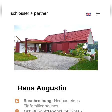
Zum
Inhalt
springen
Haus Augustin
Beschreibung:
Neubau eines
Einfamilienhauses
Ort:
8054 Attendorf bei Graz /